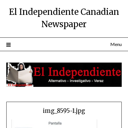
Skip
El Independiente Canadian
to
content
Newspaper
Menu
img_8595-1.jpg