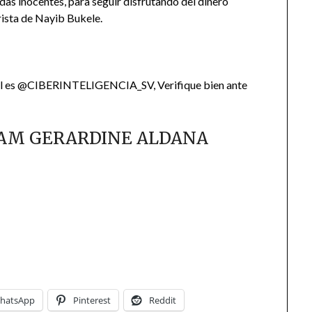
das inocentes, para seguir disfrutando del dinero
orista de Nayib Bukele.
l es @CIBERINTELIGENCIA_SV, Verifique bien ante
IAM GERARDINE ALDANA
hatsApp
Pinterest
Reddit