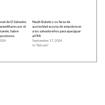
onal de El Salvador,
Nayib Bukele y su farsa de
ramilitares por el
austeridad acosta de empobrecer
Bukele, habre
a los salvadoreños para apaciguar
opositores
al FMI
2024
September 17, 2024
In "Bitcoin"