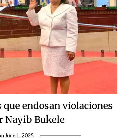
es que endosan violaciones
or Nayib Bukele
on
June 1, 2025
by