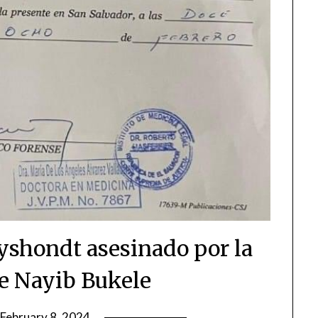
yshondt asesinado por la
de Nayib Bukele
February 8, 2024
by