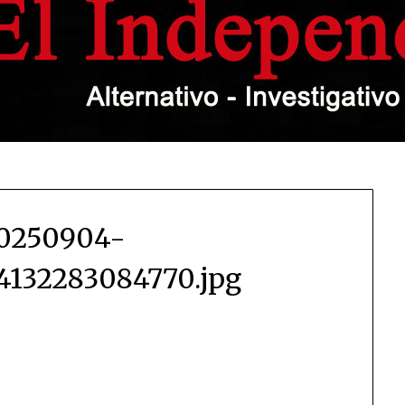
0250904-
132283084770.jpg