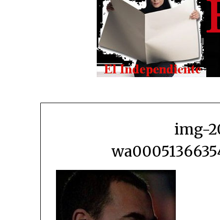
img-2
wa00051366354