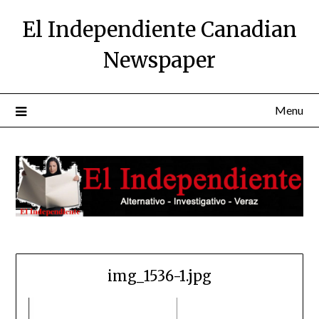
Skip
El Independiente Canadian
to
content
Newspaper
Menu
img_1536-1.jpg